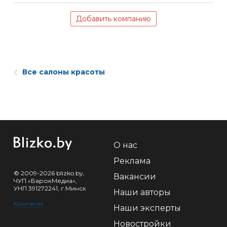
Добавить компанию
Все салоны красоты
О нас
Реклама
© 2009-2026 blizko.by,
Вакансии
ЧУП «БарокМедиа»,
УНП 391272241, г.Минск
Наши авторы
Контакты
Наши эксперты
Новостройки