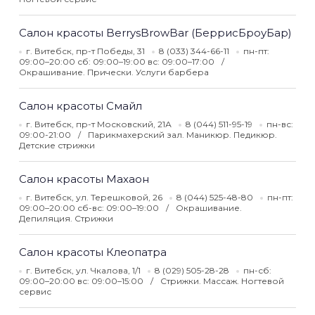
Салон красоты BerrysBrowBar (БеррисБроуБар)
г. Витебск, пр-т Победы, 31
8 (033) 344-66-11
пн-пт:
09:00–20:00 сб: 09:00–19:00 вс: 09:00–17:00
Окрашивание. Прически. Услуги барбера
Салон красоты Смайл
г. Витебск, пр-т Московский, 21А
8 (044) 511-95-19
пн-вс:
09:00-21:00
Парикмахерский зал. Маникюр. Педикюр.
Детские стрижки
Салон красоты Махаон
г. Витебск, ул. Терешковой, 26
8 (044) 525-48-80
пн-пт:
09:00–20:00 сб-вс: 09:00–19:00
Окрашивание.
Депиляция. Стрижки
Салон красоты Клеопатра
г. Витебск, ул. Чкалова, 1/1
8 (029) 505-28-28
пн-сб:
09:00–20:00 вс: 09:00–15:00
Стрижки. Массаж. Ногтевой
сервис