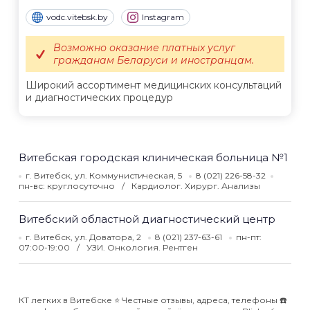
vodc.vitebsk.by
Instagram
Возможно оказание платных услуг
гражданам Беларуси и иностранцам.
Широкий ассортимент медицинских консультаций
и диагностических процедур
Витебская городская клиническая больница №1
г. Витебск, ул. Коммунистическая, 5
8 (021) 226-58-32
пн-вс: круглосуточно
Кардиолог. Хирург. Анализы
Витебский областной диагностический центр
г. Витебск, ул. Доватора, 2
8 (021) 237-63-61
пн-пт:
07:00-19:00
УЗИ. Онкология. Рентген
КТ легких в Витебске ⭐️ Честные отзывы, адреса, телефоны ☎️