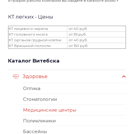
и график работы компаний вы найдёте в каталоге Blizko ⚡️
КТ легких - Цены
КТ лицевого черепа
от 40 руб.
КТ головного мозга
от 35 руб.
КТ органов грудной клетки
от 40 руб.
КТ брюшной полости
от 150 руб.
Каталог Витебска
Здоровье
Оптика
Стоматологии
Медицинские центры
Поликлиники
Бассейны