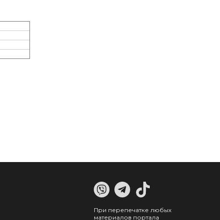
При перепечатке любых
материалов портала