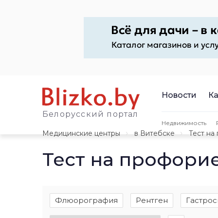
Новости
Ка
Белорусский портал
Недвижимость
Медицинские центры
в Витебске
Тест на
Тест на профори
Флюорография
Рентген
Гастрос