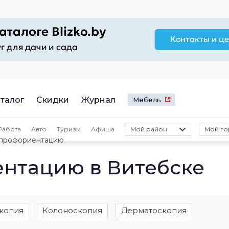
талог
Скидки
Журнал
Мебель
Работа
Авто
Туризм
Афиша
Мой район
Мой го
 профориентацию
ентацию в Витебске
копия
Колоноскопия
Дерматоскопия