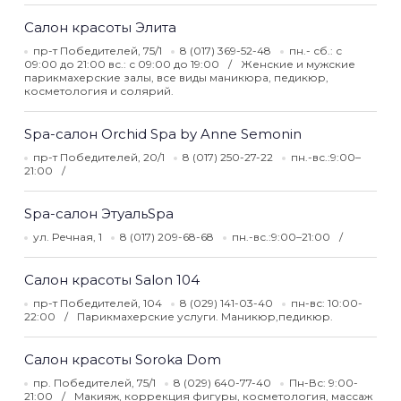
Салон красоты Элита
пр-т Победителей, 75/1
8 (017) 369-52-48
пн.- сб.: с
09:00 до 21:00 вс.: с 09:00 до 19:00
Женские и мужские
парикмахерские залы, все виды маникюра, педикюр,
косметология и солярий.
Spa-cалон Orchid Spa by Anne Semonin
пр-т Победителей, 20/1
8 (017) 250-27-22
пн.-вс.:9:00–
21:00
Spa-cалон ЭтуальSpa
ул. Речная, 1
8 (017) 209-68-68
пн.-вс.:9:00–21:00
Салон красоты Salon 104
пр-т Победителей, 104
8 (029) 141-03-40
пн-вс: 10:00-
22:00
Парикмахерские услуги. Маникюр,педикюр.
Салон красоты Soroka Dom
пр. Победителей, 75/1
8 (029) 640-77-40
Пн-Вс: 9:00-
21:00
Макияж, коррекция фигуры, косметология, массаж