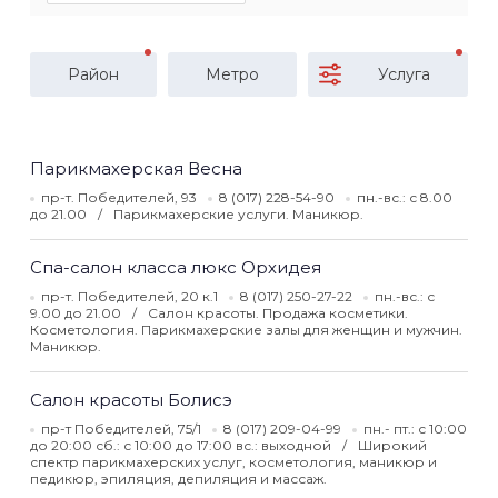
Район
Метро
Услуга
Парикмахерская Весна
пр-т. Победителей, 93
8 (017) 228-54-90
пн.-вс.: с 8.00
до 21.00
Парикмахерские услуги. Маникюр.
Спа-салон класса люкс Орхидея
пр-т. Победителей, 20 к.1
8 (017) 250-27-22
пн.-вс.: с
9.00 до 21.00
Салон красоты. Продажа косметики.
Косметология. Парикмахерские залы для женщин и мужчин.
Маникюр.
Салон красоты Болисэ
пр-т Победителей, 75/1
8 (017) 209-04-99
пн.- пт.: с 10:00
до 20:00 сб.: с 10:00 до 17:00 вс.: выходной
Широкий
спектр парикмахерских услуг, косметология, маникюр и
педикюр, эпиляция, депиляция и массаж.