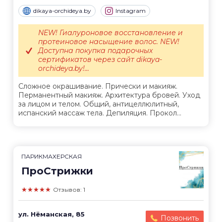
dikaya-orchideya.by
Instagram
NEW! Гиалуроновое восстановление и
протеиновое насыщение волос. NEW!
Доступна покупка подарочных
сертификатов через сайт dikaya-
orchideya.by!...
Сложное окрашивание. Прически и макияж.
Перманентный макияж. Архитектура бровей. Уход
за лицом и телом. Общий, антицеллюлитный,
испанский массаж тела. Депиляция. Прокол...
ПАРИКМАХЕРСКАЯ
ПроСтрижки
★★★★★
Отзывов: 1
ул. Нёманская, 85
Позвонить