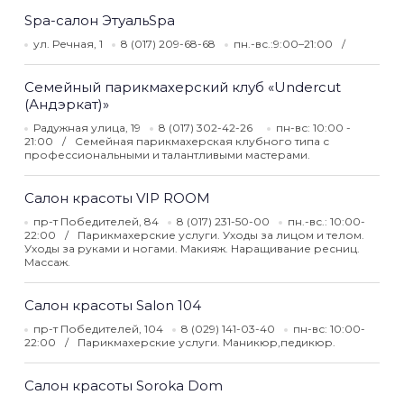
Spa-cалон ЭтуальSpa
ул. Речная, 1
8 (017) 209-68-68
пн.-вс.:9:00–21:00
Семейный парикмахерский клуб «Undercut
(Андэркат)»
Радужная улица, 19
8 (017) 302-42-26
пн-вс: 10:00 -
21:00
Семейная парикмахерская клубного типа с
профессиональными и талантливыми мастерами.
Салон красоты VIP ROOM
пр-т Победителей, 84
8 (017) 231-50-00
пн.-вс.: 10:00-
22:00
Парикмахерские услуги. Уходы за лицом и телом.
Уходы за руками и ногами. Макияж. Наращивание ресниц.
Массаж.
Салон красоты Salon 104
пр-т Победителей, 104
8 (029) 141-03-40
пн-вс: 10:00-
22:00
Парикмахерские услуги. Маникюр,педикюр.
Салон красоты Soroka Dom