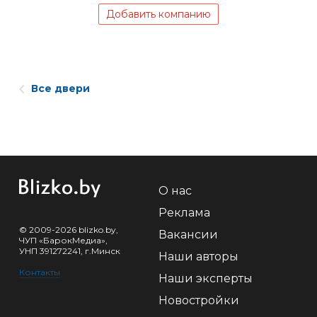
Добавить компанию
Все двери
О нас
Реклама
© 2009-2026 blizko.by,
Вакансии
ЧУП «БарокМедиа»,
УНП 391272241, г.Минск
Наши авторы
Контакты
Наши эксперты
Новостройки