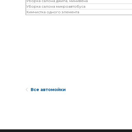
Уборка салона джипа, минивена
Уборка салона микроавтобуса
Химчистка одного элемента
Все автомойки