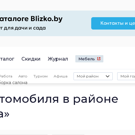
талог
Скидки
Журнал
Мебель
Работа
Авто
Туризм
Афиша
Мой район
Мой го
орка салона
втомобиля в районе
а»