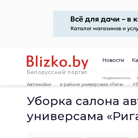
Новости
Ка
Белорусский портал
Недвижимость
Автомойки
в районе универсама «Рига»
Уб
Уборка салона а
универсама «Риг