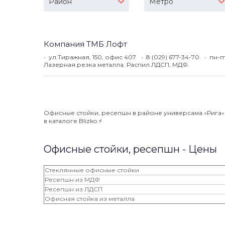
Район
Метро
Компания ТМБ Лофт
ул.Тиражная, 150, офис 407
8 (029) 677-34-70
пн-п
Лазерная резка металла. Распил ЛДСП, МДФ.
Офисные стойки, ресепшн в районе универсама «Рига» ⭐
в каталоге Blizko ⚡️
Офисные стойки, ресепшн - Цены
Стеклянные офисные стойки
Ресепшн из МДФ
Ресепшн из ЛДСП
Офисная стойка из металла