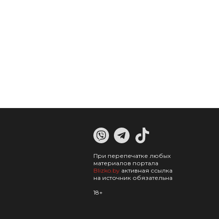
При перепечатке любых
материалов портала
Blizko.by
активная ссылка
на источник обязательна
18+