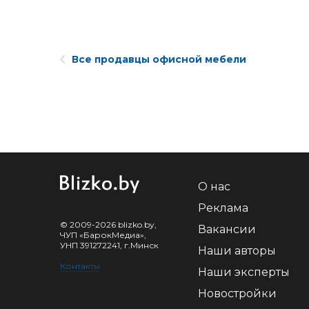
Все продавцы офисной мебели
О нас
Реклама
© 2009-2026 blizko.by,
Вакансии
ЧУП «БарокМедиа»,
УНП 391272241, г.Минск
Наши авторы
Контакты
Наши эксперты
Новостройки