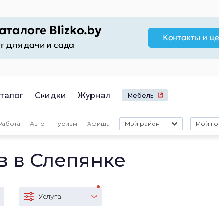
талог
Скидки
Журнал
Мебель
Работа
Авто
Туризм
Афиша
Мой район
Мой го
в в Слепянке
Услуга