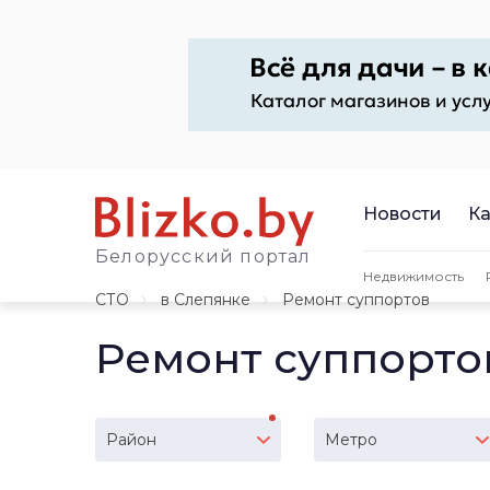
Новости
Ка
Белорусский портал
Недвижимость
СТО
в Слепянке
Ремонт суппортов
Ремонт суппорто
Район
Метро