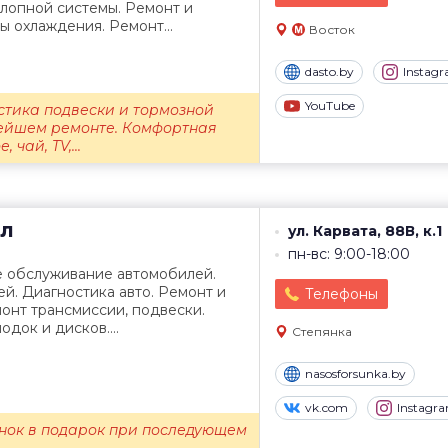
лопной системы. Ремонт и
 охлаждения. Ремонт...
Восток
dasto.by
Instag
YouTube
стика подвески и тормозной
ейшем ремонте. Комфортная
 чай, TV,...
л
ул. Карвата, 88В, к.1
пн-вс: 9:00-18:00
е обслуживание автомобилей.
й. Диагностика авто. Ремонт и
Телефоны
онт трансмиссии, подвески.
док и дисков....
Степянка
nasosforsunka.by
vk.com
Instagr
нок в подарок при последующем