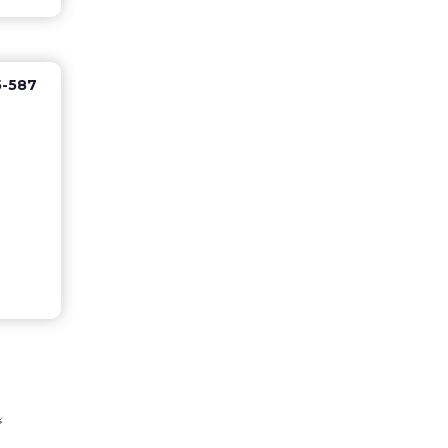
5-587
️