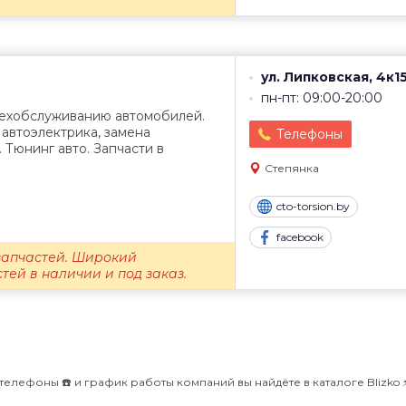
ул. Липковская, 4к1
пн-пт: 09:00-20:00
 техобслуживанию автомобилей.
 автоэлектрика, замена
Телефоны
 Тюнинг авто. Запчасти в
Степянка
cto-torsion.by
facebook
запчастей. Широкий
тей в наличии и под заказ.
телефоны ☎️ и график работы компаний вы найдёте в каталоге Blizko ⚡