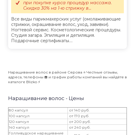
при покупке курса процедур массажа.
Скидка 30% на 1-ю стрижку в...
Все виды парикмахерских услуг (омолаживающие
стрижки, окрашивание волос, уход, завивки).
Ногтевой сервис. Косметологические процедуры.
Студия загара. Эпиляция и депиляция.
Подарочные сертификаты....
Наращивание волос в районе Серова ⭐️ Честные отзывы,
адреса, телефоны ☎️ и график работы компаний вы найдёте в
каталоге Blizko ⚡️
Наращивание волос - Цены
80 капсул
от 140 руб.
100 капсул
от 170 руб.
120 капсул
от 200 руб.
140 капсул
от 240 руб.
Голливудское наращивание