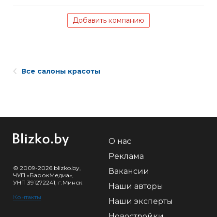
Добавить компанию
Все салоны красоты
О нас
Реклама
© 2009-2026 blizko.by,
Вакансии
ЧУП «БарокМедиа»,
УНП 391272241, г.Минск
Наши авторы
Контакты
Наши эксперты
Новостройки