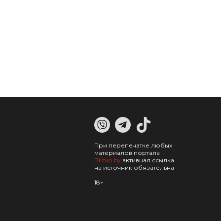
При перепечатке любых
материалов портала
Blizko.by
активная ссылка
на источник обязательна
18+