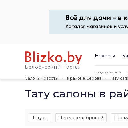
Новости
Ка
Белорусский портал
Недвижимость
Салоны красоты
в районе Серова
Тату сал
Тату салоны в ра
Татуаж
Перманент бровей
Перма