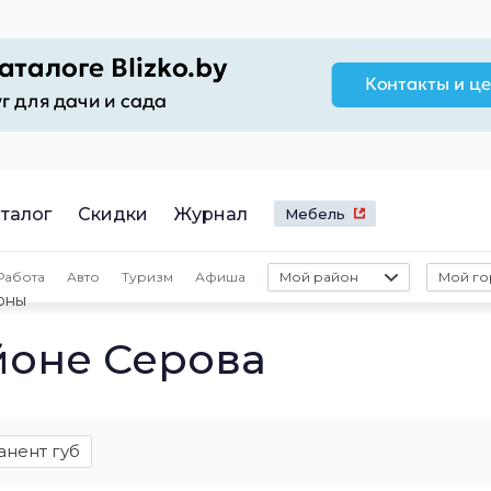
талог
Скидки
Журнал
Мебель
Работа
Авто
Туризм
Афиша
Мой район
Мой го
оны
йоне Серова
нент губ