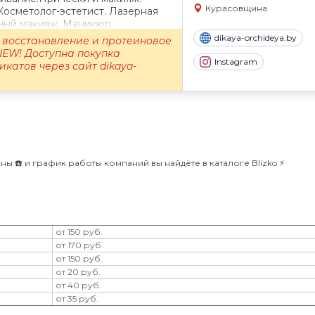
Курасовщина
осметолог-эстетист. Лазерная
ный макияж. Маникюр.
dikaya-orchideya.by
 восстановление и протеиновое
NEW! Доступна покупка
Instagram
катов через сайт dikaya-
ны ☎️ и график работы компаний вы найдёте в каталоге Blizko ⚡️
от 150 руб.
от 170 руб.
от 150 руб.
от 20 руб.
от 40 руб.
от 35 руб.