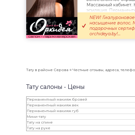
Массажный кабинет. К
эпиляция. Перманент
Педикюр.Солярий.
NEW! Гиалуроновое
насыщение волос. 
подарочных сертифи
orchideya.by!...
Тату в районе Серова ⭐️ Честные отзывы, адреса, телефо
Тату салоны - Цены
Перманентный макияж бровей
Перманентный макияж век
Перманентный макияж губ
Мини-тату
Тату на спине
Тату на руке