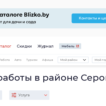
талог
Скидки
Журнал
Мебель
Работа
Авто
Туризм
Афиша
Мой район
Мой го
работы в районе Серо
Услуга