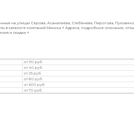
ные на улицах Серова, Асаналиева, Стебенева, Пирогова, Пуховичс
ты в каталоге компаний Минска ⚡️ Адреса, подробное описание, отзы
ния и скидки ⚡️
от 110 руб.
от 40 руб.
от 25 руб.
от 80 руб.
от 600 руб.
от 70 руб.