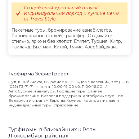
Создай свой идеальный отпуск!
Индивидуальный подход и лучшие цены
от Travel Style.
Пакетные туры, бронирование авиабилетов,
бронирование отелей, трансфер. Отдыхайте
стильно, ярко и без хлопот. Египет, Турция, Кипр,
Таиланд, Вьетнам, Китай, Тунис, Азербайджан,...
Турфирма ЗефирТревел
ул. К.Либкнехта, 66, офис 810 (БЦ «Домашевский», 8 эт.)
8
(029) 113-71-71
пн-пт: 10:00-19:00 сб: 11:00-16:00
Автобусные и авиатуры. Горящие туры, раннее
бронирование. Визовая поддержка. Автобусные туры по
Беларуси и странам Европы. Круизы, корпоративные и
индивидуальные туры, страхование.
Турфирмы в ближайших к Розы
Люксембург районах