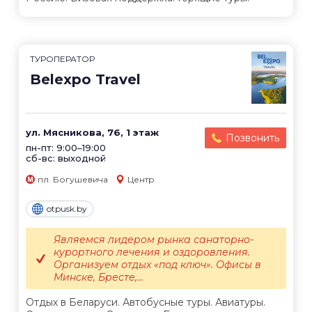
ТУРОПЕРАТОР
Belexpo Travel
ул. Мясникова, 76, 1 этаж
Позвонить
пн-пт: 9:00–19:00
сб-вс: выходной
пл. Богушевича
Центр
otpusk.by
Являемся лидером рынка санаторно-
курортного лечения и оздоровления.
Организуем отдых «под ключ». Офисы в
Минске, Бресте,...
Отдых в Беларуси. Автобусные туры. Авиатуры.