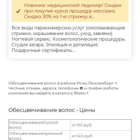
Новинка: медицинский педикюр! Скидки
при покупке курса процедур массажа.
Скидка 30% на 1-ю стрижку в...
Все виды парикмахерских услуг (омолаживающие
стрижки, окрашивание волос, уход, завивки).
Ногтевой сервис. Косметологические процедуры.
Студия загара. Эпиляция и депиляция.
Подарочные сертификаты....
Обесцвечивание волос в районе Розы Люксембург ⭐️
Честные отзывы, адреса, телефоны ☎️ и график работы
компаний вы найдёте в каталоге Blizko ⚡️
Обесцвечивание волос - Цены
Обесцвечивание/густой
от 150 руб.
волос
Обесцвечивание/длинный
от 140 руб.
волос