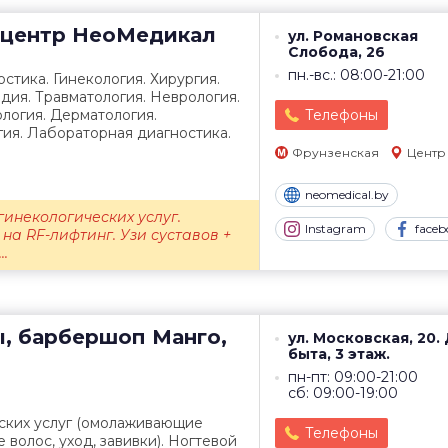
центр
НеоМедикал
ул. Романовская
Слобода, 26
пн.-вс.: 08:00-21:00
стика. Гинекология. Хирургия.
дия. Травматология. Неврология.
логия. Дерматология.
Телефоны
ия. Лабораторная диагностика.
Фрунзенская
Центр
neomedical.by
гинекологических услуг.
Instagram
faceb
на RF-лифтинг. Узи суставов +
..
ы, барбершоп
Манго,
ул. Московская, 20.
быта, 3 этаж.
пн-пт: 09:00-21:00
сб: 09:00-19:00
ских услуг (омолаживающие
Телефоны
волос, уход, завивки). Ногтевой