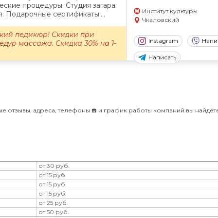
еские процедуры. Студия загара.
Институт культуры
. Подарочные сертификаты....
Чкаловский
кий педикюр! Скидки при
Instagram
Напи
едур массажа. Скидка 30% на 1-
Написать
е отзывы, адреса, телефоны ☎️ и график работы компаний вы найдёт
от 30 руб.
от 15 руб.
от 15 руб.
от 15 руб.
от 25 руб.
от 50 руб.