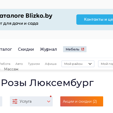
талог
Скидки
Журнал
Мебель
Работа
Авто
Туризм
Афиша
Мой район
Мой го
Массаж
 Розы Люксембург
Услуга
Акции и скидки (2)