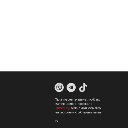
При перепечатке любых
материалов портала
Blizko.by
активная ссылка
на источник обязательна
18+