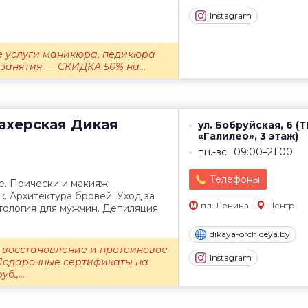
Instagram
е услуги маникюра, педикюра
занятия — СКИДКА 50% на...
ахерская
Дикая
ул. Бобруйская, 6 (
«Галилео», 3 этаж)
пн.-вс.: 09:00–21:00
Телефоны
. Прически и макияж.
 Архитектура бровей. Уход за
пл. Ленина
Центр
тология для мужчин. Депиляция.
dikaya-orchideya.by
 восстановление и протеиновое
Instagram
Подарочные сертификаты на
б.,...