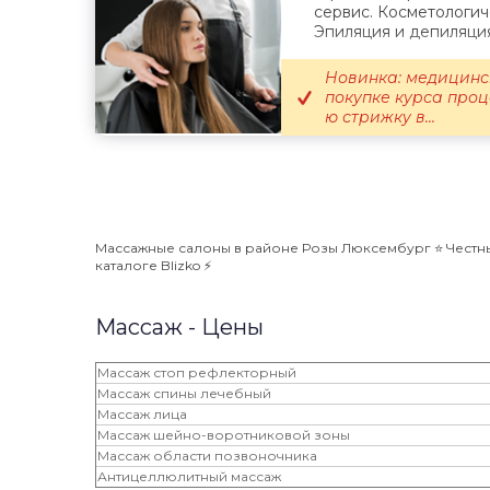
сервис. Косметологич
Эпиляция и депиляция
Новинка: медицинс
покупке курса проц
ю стрижку в...
Массажные салоны в районе Розы Люксембург ⭐️ Честны
каталоге Blizko ⚡️
Массаж - Цены
Массаж стоп рефлекторный
Массаж спины лечебный
Массаж лица
Массаж шейно-воротниковой зоны
Массаж области позвоночника
Антицеллюлитный массаж