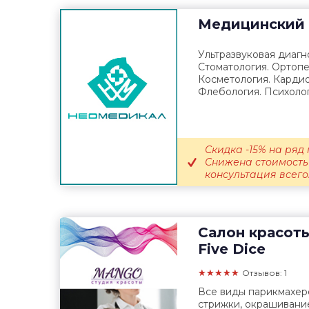
Медицинский 
Ультразвуковая диагно
Стоматология. Ортопе
Косметология. Кардио
Флебология. Психолог
Скидка -15% на ряд 
Снижена стоимость 
консультация всего.
Салон красот
Five Dice
★★★★★
Отзывов: 1
Все виды парикмахер
стрижки, окрашивание 