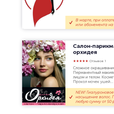
В марте, при оплат
или абонемента на 
Салон-парикм
орхидея
★★★★★
Отзывов: 1
Сложное окрашивание
Перманентный макияж.
лицом и телом. Косме
Прокол мочек ушей....
NEW! Гиалуроновое
насыщение волос. 
любую сумму от 50 ру