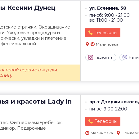
ты
Ксении Дунец
ул. Есенина, 58
пн-сб: 9:00 - 21:00
вс: 11:00 - 21:00
детские стрижки. Окрашивание
ти. Уходовые процедуры и
Телефоны
рически, укладки и плетение.
фессиональный...
Малиновка
Instagram
Напи
огтевой сервис в 4 руки.
сниц.
ья и красоты
Lady in
пр-т Дзержинского,
пн-вс: 9:00-22:00
Телефоны
атес. Фитнес мама+ребенок.
едикюр. Подарочные
Малиновка
Брилеви