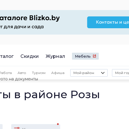
талог
Скидки
Журнал
Мебель
Работа
Авто
Туризм
Афиша
Мой район
Мой го
ото на документы
ты в районе Розы