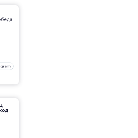
 обеда
tagram
ТЦ
вход