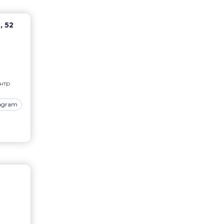
, 52
нтр
tagram