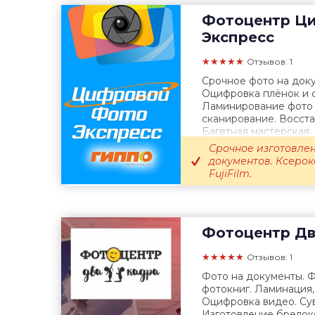
Фотоцентр
Ци
Экспресс
★★★★★
Отзывов: 1
Срочное фото на доку
Оцифровка плёнок и с
Ламинирование фото 
сканирование. Восста
Багетная мастерская.
Срочное изготовлен
документов. Ксерок
FujiFilm.
Фотоцентр
Дв
★★★★★
Отзывов: 1
Фото на документы. Ф
фотокниг. Ламинация
Оцифровка видео. Су
Изготовление брелок