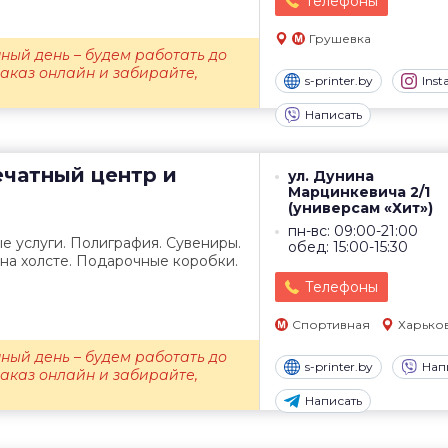
Телефоны
Грушевка
ный день – будем работать до
заказ онлайн и забирайте,
s-printer.by
Ins
Написать
чатный центр и
ул. Дунина
Марцинкевича 2/1
(универсам «Хит»)
пн-вс: 09:00-21:00
е услуги. Полиграфия. Сувениры.
обед: 15:00-15:30
 на холсте. Подарочные коробки.
Телефоны
Спортивная
Харько
ный день – будем работать до
s-printer.by
Нап
заказ онлайн и забирайте,
Написать