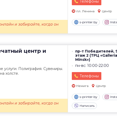
Телефоны
пл. Ленина
Центр
s-printer.by
Ins
нлайн и забирайте, когда он
чатный центр и
пр-т Победителей, 9
этаж 2 (ТРЦ «Galleri
Minsk»)
пн-вс: 10:00-22:00
е услуги. Полиграфия. Сувениры.
на холсте.
Телефоны
Немига
Центр
s-printer.by
Ins
нлайн и забирайте, когда он
Написать