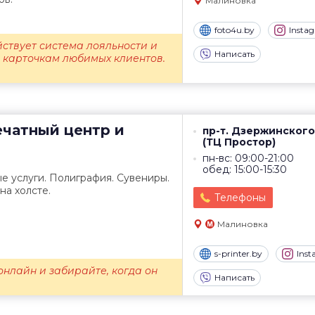
Малиновка
foto4u.by
Insta
йствует система лояльности и
Написать
о карточкам любимых клиентов.
чатный центр и
пр-т. Дзержинского,
(ТЦ Простор)
пн-вс: 09:00-21:00
обед: 15:00-15:30
е услуги. Полиграфия. Сувениры.
на холсте.
Телефоны
Малиновка
s-printer.by
Ins
нлайн и забирайте, когда он
Написать