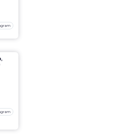
tagram
,
a
tagram