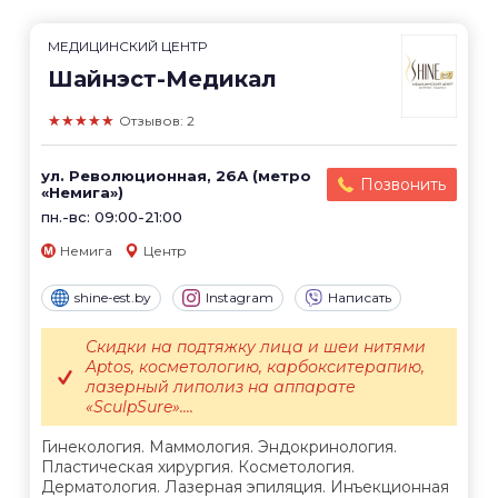
МЕДИЦИНСКИЙ ЦЕНТР
Шайнэст-Медикал
★★★★★
Отзывов: 2
ул. Революционная, 26А (метро
Позвонить
«Немига»)
пн.-вс: 09:00-21:00
Немига
Центр
shine-est.by
Instagram
Написать
Скидки на подтяжку лица и шеи нитями
Aptos, косметологию, карбокситерапию,
лазерный липолиз на аппарате
«SculpSure»....
Гинекология. Маммология. Эндокринология.
Пластическая хирургия. Косметология.
Дерматология. Лазерная эпиляция. Инъекционная