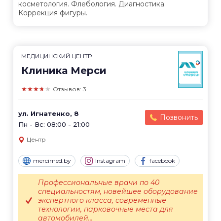
косметология. Флебология. Диагностика.
Коррекция фигуры.
МЕДИЦИНСКИЙ ЦЕНТР
Клиника Мерси
★★★★★
Отзывов: 3
ул. Игнатенко, 8
Позвонить
Пн - Вс: 08:00 - 21:00
Центр
mercimed.by
Instagram
facebook
Профессиональные врачи по 40
специальностям, новейшее оборудование
экспертного класса, современные
технологии, парковочные места для
автомобилей...