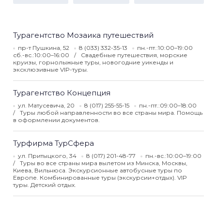
Турагентство Мозаика путешествий
пр-т Пушкина, 52
8 (033) 332-35-13
пн.-пт.:10:00–19:00
сб.-вс.:10:00–16:00
Свадебные путешествия, морские
круизы, горнолыжные туры, новогодние уикенды и
эксклюзивные VIP-туры.
Турагентство Концепция
ул. Матусевича, 20
8 (017) 255-55-15
пн.-пт.:09:00–18:00
Туры любой направленности во все страны мира. Помощь
в оформлении документов.
Турфирма ТурСфера
ул. Притыцкого, 34
8 (017) 201-48-77
пн.-вс.:10:00–19:00
Туры во все страны мира вылетом из Минска, Москвы,
Киева, Вильнюса. Экскурсионные автобусные туры по
Европе. Комбинированные туры (экскурсии+отдых). VIP
туры. Детский отдых.