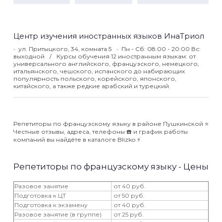
Центр изучения иностранных языков ИнаТриол
ул. Притыцкого, 34, комната 5
Пн - Сб: 08:00 - 20:00 Вс:
выходной
Курсы обучения 12 иностранным языкам: от
универсального английского, французского, немецкого,
итальянского, чешского, испанского до набирающих
популярность польского, корейского, японского,
китайского, а также редкие арабский и турецкий.
Репетиторы по французскому языку в районе Пушкинской ⭐️
Честные отзывы, адреса, телефоны ☎️ и график работы
компаний вы найдёте в каталоге Blizko ⚡️
Репетиторы по французскому языку - Цены
Разовое занятие
от 40 руб.
Подготовка к ЦТ
от 50 руб.
Подготовка к экзамену
от 40 руб.
Разовое занятие (в группе)
от 25 руб.