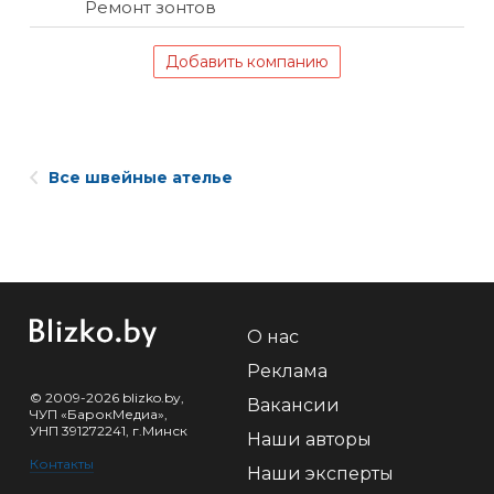
Ремонт зонтов
Добавить компанию
Все швейные ателье
О нас
Реклама
© 2009-2026 blizko.by,
Вакансии
ЧУП «БарокМедиа»,
УНП 391272241, г.Минск
Наши авторы
Контакты
Наши эксперты