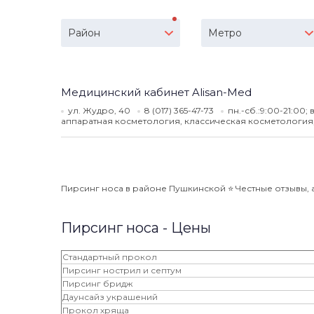
Район
Метро
Медицинский кабинет Alisan-Med
ул. Жудро, 40
8 (017) 365-47-73
пн.-сб.:9:00-21:00; 
аппаратная косметология, классическая косметология
Пирсинг носа в районе Пушкинской ⭐️ Честные отзывы, а
Пирсинг носа - Цены
Cтандартный прокол
Пирсинг нострил и септум
Пирсинг бридж
Даунсайз украшений
Прокол хряща