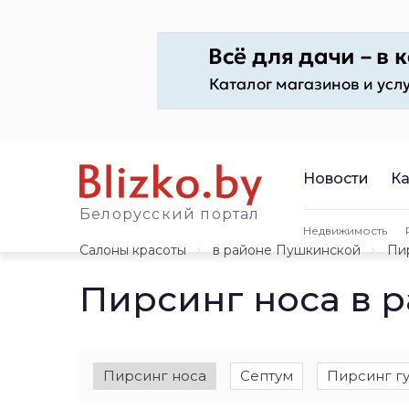
Новости
Ка
Белорусский портал
Недвижимость
Салоны красоты
в районе Пушкинской
Пи
Пирсинг носа в 
Пирсинг носа
Септум
Пирсинг г