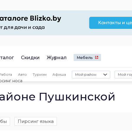
талог
Скидки
Журнал
Мебель
Работа
Авто
Туризм
Афиша
Мой район
Мой го
рсинг носа
районе Пушкинской
убы
Пирсинг языка