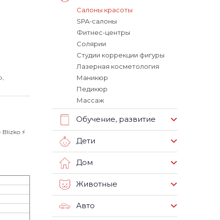
Салоны красоты
SPA-салоны
Фитнес-центры
Солярии
Студии коррекции фигуры
Лазерная косметология
р,
Маникюр
Педикюр
Массаж
Обучение, развитие
lizko ⚡️
Дети
Дом
Животные
Авто