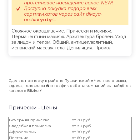
протеиновое насыщение волос. NEW!
Доступна покупка подарочных
сертификатов через сайт dikaya-
orchideya.by!...
Сложное окрашивание. Прически и макияж.
Перманентный макияж. Архитектура бровей. Уход
за лицом и телом. Общий, антицеллюлитный,
испанский массаж тела. Депиляция. Прокол...
Сделать прическу в районе Пушкинской ⭐️ Честные отзывы,
адреса, телефоны ☎️ и график работы компаний вы найдёте в
каталоге Blizko ⚡️
Прически - Цены
Вечерняя прическа
от 70 руб.
Свадебная прическа
от 80 руб.
Афролоконы
от 90 руб.
Плетение
от 60 руб.