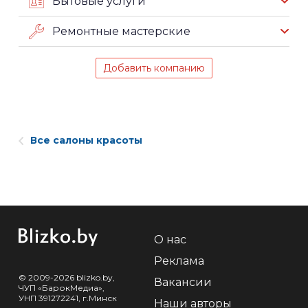
Бытовые услуги
Ремонтные мастерские
Добавить компанию
Все салоны красоты
О нас
Реклама
© 2009-2026 blizko.by,
Вакансии
ЧУП «БарокМедиа»,
УНП 391272241, г.Минск
Наши авторы