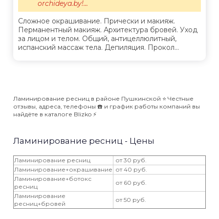
orchideya.by!...
Сложное окрашивание. Прически и макияж.
Перманентный макияж. Архитектура бровей. Уход
за лицом и телом. Общий, антицеллюлитный,
испанский массаж тела. Депиляция. Прокол...
Ламинирование ресниц в районе Пушкинской ⭐️ Честные
отзывы, адреса, телефоны ☎️ и график работы компаний вы
найдёте в каталоге Blizko ⚡️
Ламинирование ресниц - Цены
Ламинирование ресниц
от 30 руб.
Ламинирование+окрашивание
от 40 руб.
Ламинирование+ботокс
от 60 руб.
ресниц
Ламинирование
от 50 руб.
ресниц+бровей