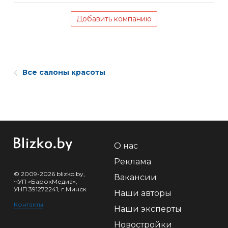
Добавить компанию
Все салоны красоты
О нас
Реклама
© 2009-2026 blizko.by,
Вакансии
ЧУП «БарокМедиа»,
УНП 391272241, г.Минск
Наши авторы
Контакты
Наши эксперты
Новостройки