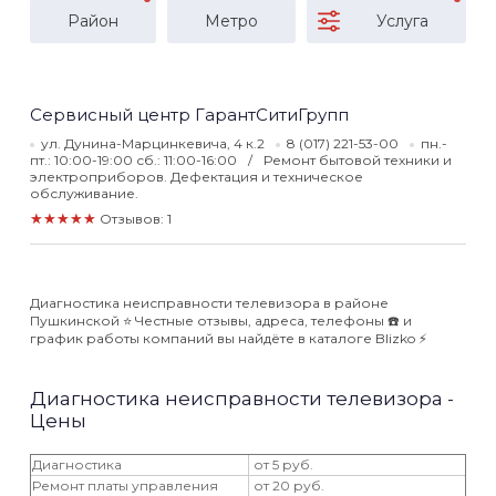
Район
Метро
Услуга
Сервисный центр ГарантСитиГрупп
ул. Дунина-Марцинкевича, 4 к.2
8 (017) 221-53-00
пн.-
пт.: 10:00-19:00 сб.: 11:00-16:00
Ремонт бытовой техники и
электроприборов. Дефектация и техническое
обслуживание.
★★★★★
Отзывов: 1
Диагностика неисправности телевизора в районе
Пушкинской ⭐️ Честные отзывы, адреса, телефоны ☎️ и
график работы компаний вы найдёте в каталоге Blizko ⚡️
Диагностика неисправности телевизора -
Цены
Диагностика
от 5 руб.
Ремонт платы управления
от 20 руб.