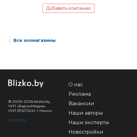
Добавить компанию
Все зоомагазины
О нас
Реклама
© 2009-2026 blizko.by,
Вакансии
ЧУП «БарокМедиа»,
УНП 391272241, г.Минск
Наши авторы
Контакты
Наши эксперты
Новостройки