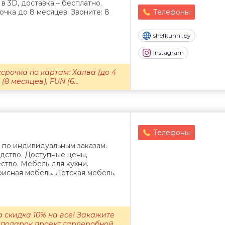
в 3D, доставка – бесплатно.
чка до 8 месяцев. Звоните: 8
Телефоны
shefkuhni.by
Instagram
срочка по картам: Халва (до 4
8 месяцев), FUN (6...
Телефоны
 по индивидуальным заказам.
дство. Доступные цены,
ство. Мебель для кухни.
исная мебель. Детская мебель.
 скидка 10% на все! Закажите
 подарок проект гардеробной