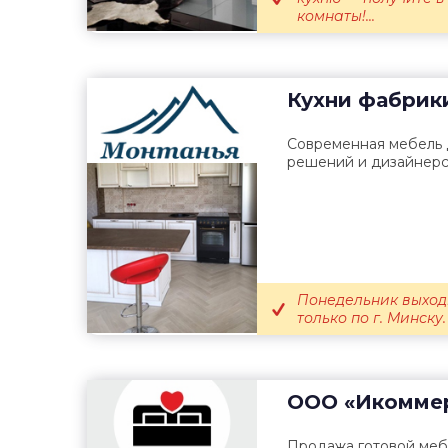
комнаты!...
Кухни фабрик
Современная мебель д
решений и дизайнерс
Понедельник выход
только по г. Минску.
ООО «Икомме
Продажа готовой меб