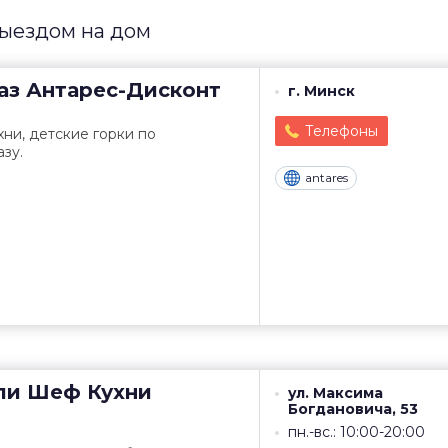
выездом на дом
аз
Антарес-Дисконт
г. Минск
Телефоны
хни, детские горки по
зу.
antares
ли
Шеф Кухни
ул. Максима
Богдановича, 53
пн.-вс.: 10:00-20:00