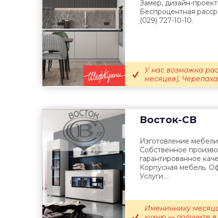
Замер, дизайн-проект 
Беспроцентная рассро
(029) 727-10-10.
У нас возможна рас
месяцев), Черепаха (
Восток-СВ
Изготовление мебели
Собственное произво
гарантированное каче
Корпусная мебель. Оф
Услуги....
Имениннику месяца
кухню — получите в