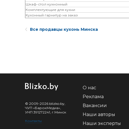
Шкаф-стол кухнонный
Комплектующие для кухни
Кухонный гарнитур на заказ
Все продавцы кухонь Минска
О нас
Реклама
© 2009-2026 blizko.by,
Вакансии
ЧУП «БарокМедиа»,
УНП 391272241, г.Минск
Наши авторы
Контакты
Наши эксперты