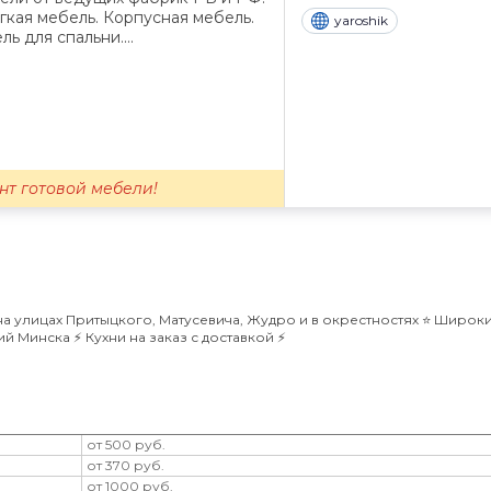
гкая мебель. Корпусная мебель.
yaroshik
ь для спальни....
нт готовой мебели!
 улицах Притыцкого, Матусевича, Жудро и в окрестностях ⭐️ Широк
 Минска ⚡️ Кухни на заказ с доставкой ⚡️
от 500 руб.
от 370 руб.
от 1000 руб.