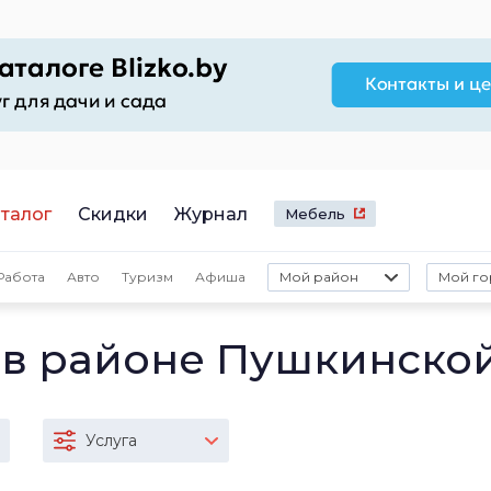
талог
Скидки
Журнал
Мебель
Работа
Авто
Туризм
Афиша
Мой район
Мой го
 в районе Пушкинско
Услуга