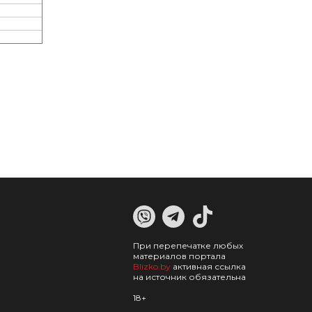
При перепечатке любых
материалов портала
Blizko.by
активная ссылка
на источник обязательна
18+