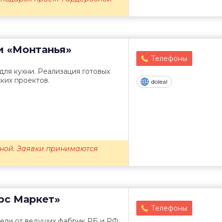
и
«Монтанья»
Телефоны
ля кухни. Реализация готовых
ких проектов.
doleal
ной. Заявки принимаются
рс Маркет»
Телефоны
ели от ведущих фабрик РБ и РФ.