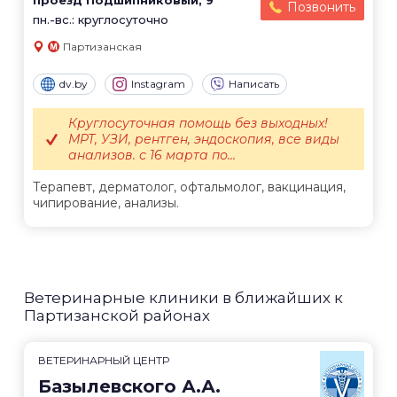
проезд Подшипниковый, 9
Позвонить
пн.-вс.: круглосуточно
Партизанская
dv.by
Instagram
Написать
Круглосуточная помощь без выходных!
МРТ, УЗИ, рентген, эндоскопия, все виды
анализов. с 16 марта по...
Терапевт, дерматолог, офтальмолог, вакцинация,
чипирование, анализы.
Ветеринарные клиники в ближайших к
Партизанской районах
ВЕТЕРИНАРНЫЙ ЦЕНТР
Базылевского А.А.