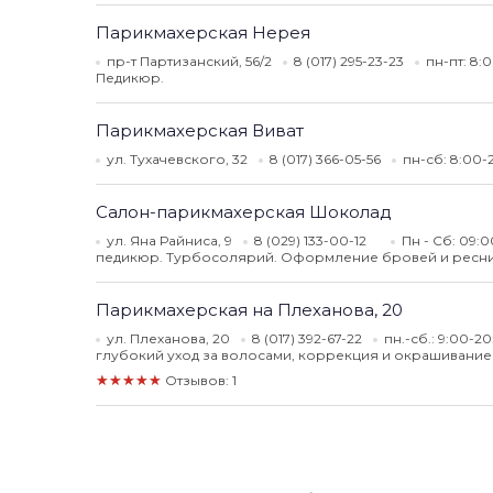
Парикмахерская Нерея
пр-т Партизанский, 56/2
8 (017) 295-23-23
пн-пт: 8:
Педикюр.
Парикмахерская Виват
ул. Тухачевского, 32
8 (017) 366-05-56
пн-сб: 8:00-
Салон-парикмахерская Шоколад
ул. Яна Райниса, 9
8 (029) 133-00-12
Пн - Сб: 09:0
педикюр. Турбосолярий. Оформление бровей и ресниц
Парикмахерская на Плеханова, 20
ул. Плеханова, 20
8 (017) 392-67-22
пн.-сб.: 9:00-20
глубокий уход за волосами, коррекция и окрашивани
★★★★★
Отзывов: 1