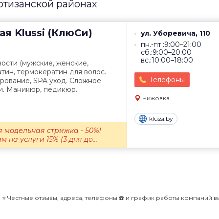
ртизанской районах
ая
Klussi (КлюСи)
ул. Уборевича, 110
пн.-пт.:9:00–21:00
сб.:9:00–20:00
вс.:10:00–18:00
ости (мужские, женские,
атин, термокератин для волос.
Телефоны
рование, SPA уход. Сложное
и. Маникюр, педикюр.
Чижовка
klussi.by
 модельная стрижка - 50%!
на услуги 15% (3 дня до...
️ Честные отзывы, адреса, телефоны ☎️ и график работы компаний в