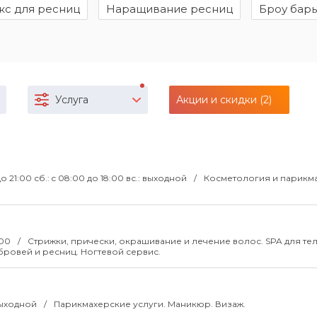
кс для ресниц
Наращивание ресниц
Броу бар
Услуга
Акции и скидки (2)
0 до 21:00 сб.: c 08:00 до 18:00 вс.: выходной
Косметология и парикм
:00
Стрижки, прически, окрашивание и лечение волос. SPA для тел
ровей и ресниц. Ногтевой сервис.
 выходной
Парикмахерские услуги. Маникюр. Визаж.