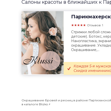
Салоны красоты в ближайших к Па
Парикмахерск
★★★★★
Отзывов: 1
Стрижки любой сложн
детские). Ботокс, кер
Нанопластика, экрани
окрашивание. Укладк
Окрашивание,...
Каждая 5-я мужская
Скидка именинникам 
Окрашивание бровей и ресниц в районе Партизанской ⭐
в каталоге Blizko ⚡️