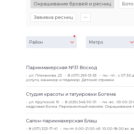
Окрашивание бровей и ресниц
Бото
Завивка ресниц
∙∙∙
Район
Метро
Парикмахерская №31 Восход
ул. Плеханова, 23
8 (017) 295-13-53
пн.- пт..: c 07:3
услуги, маникюр и педикюр. Детские стрижки.
Студия красоты и татуировки Богема
ул. Крупской, 19
8 (029) 346-90-31
пн.-вс.: 09:00-21
кедровая бочка. Перманентный макияж. Окрашивание б
Салон-парикмахерская Блаш
8 (017) 323-17-41
пн-пт: 9:00-21:00 сб: 10:00-18:00 вс: