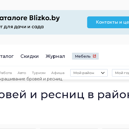
талог
Скидки
Журнал
Мебель
Работа
Авто
Туризм
Афиша
Мой район
Мой го
крашивание бровей и ресниц
вей и ресниц в райо