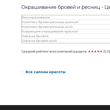
Окрашивание бровей и ресниц - Ц
Биоокрашивание
Комплекс брови+ресницы краской
Комплекс брови+ресницы хной
Коррекция+окрашивание краской
Окраска бровей
Окраска бровей хной
★★★★★
Средний рейтинг всех компаний раздела:
(5.0
Все салоны красоты