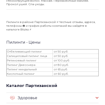
Реконструкция волос. Массаж. Перманентный макияж.
Прокол ушей. Спа-уходы.
Пилинги в районе Партизанской ⭐️ Честные отзывы, адреса,
телефоны ☎️ и график работы компаний вы найдёте в
каталоге Blizko ⚡️
Пилинги - Цены
Отбеливающий пилинг
от 50 руб.
Салициловый пилинг лица
от 50 руб.
Ретиноевый пилинг
от 100 руб.
Пилинг Джесснера
от 80 руб.
Пилинг миндальный
от 65 руб.
Кислотный пилинг
от 60 руб.
Каталог Партизанской
Здоровье