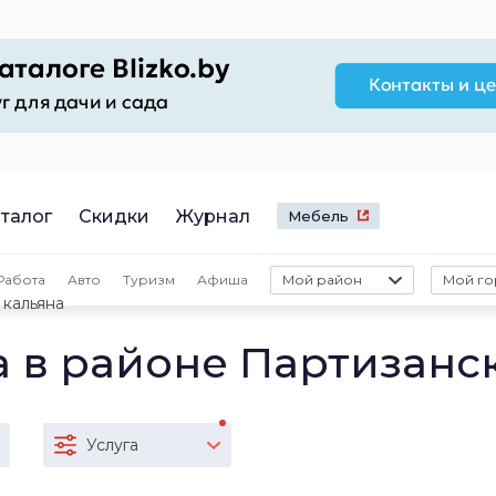
талог
Скидки
Журнал
Мебель
Работа
Авто
Туризм
Афиша
Мой район
Мой го
 кальяна
а в районе Партизанс
Услуга