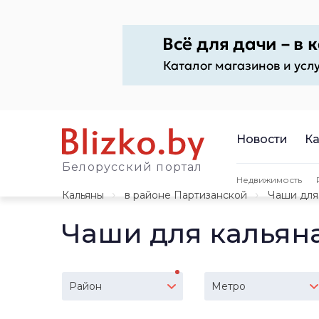
Новости
Ка
Белорусский портал
Недвижимость
Кальяны
в районе Партизанской
Чаши для
Чаши для кальян
Район
Метро