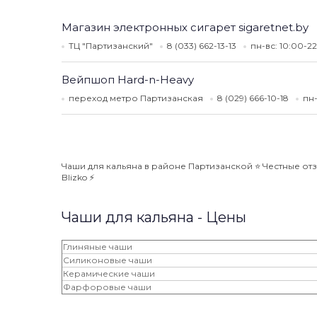
Магазин электронных сигарет sigaretnet.by
ТЦ "Партизанский"
8 (033) 662-13-13
пн-вс: 10:00-2
Вейпшоп Hard-n-Heavy
переход метро Партизанская
8 (029) 666-10-18
пн-
Чаши для кальяна в районе Партизанской ⭐️ Честные от
Blizko ⚡️
Чаши для кальяна - Цены
Глиняные чаши
Силиконовые чаши
Керамические чаши
Фарфоровые чаши