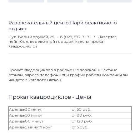
Развлекательный центр Парк реактивного
отдыха
ул. Веры Хоружей, 25
8 (029) 572-71-71
Лазертаг,
пейнтбол, веревочный городок, квесты, прокат
квадроциклов
Прокат квадроциклов в районе Орловской ⭐️ Честные
отзывы, адреса, телефоны ☎️ и график работы компаний вы
найдёте в каталоге Blizko ⚡️
Прокат квадроциклов - Цены
Аренда/30 минут
от 50 руб.
Аренда/50 минут
от 80 руб.
Аренда/80 минут
от 120 руб.
Аренда/5 минут/1 круг
от 5 руб.