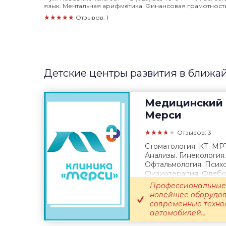
язык. Ментальная арифметика. Финансовая грамотность.
★★★★★
Отзывов: 1
Детские центры развития в ближа
Медицинский 
Мерси
★★★★★
Отзывов: 3
Стоматология. КТ. МР
Анализы. Гинекология
Офтальмология. Психо
Физиотерапия. Флебол
Выезд врача...
Профессиональные 
новейшее оборудов
современные техно
автомобилей...