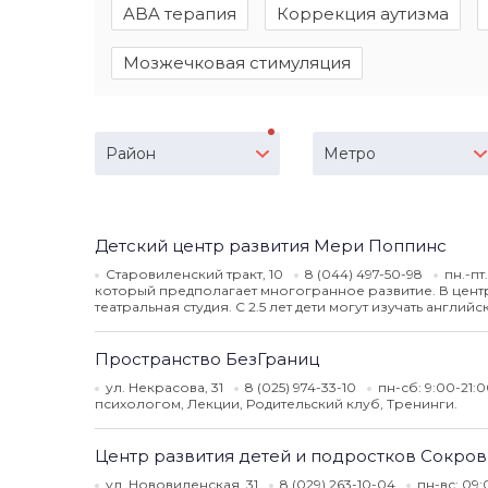
ABA терапия
Коррекция аутизма
Мозжечковая стимуляция
Район
Метро
Детский центр развития Мери Поппинс
Старовиленский тракт, 10
8 (044) 497-50-98
пн.-пт
который предполагает многогранное развитие. В центр
театральная студия. С 2.5 лет дети могут изучать английс
Пространство БезГраниц
ул. Некрасова, 31
8 (025) 974-33-10
пн-сб: 9:00-21:
психологом, Лекции, Родительский клуб, Тренинги.
Центр развития детей и подростков Сокро
ул. Нововиленская, 31
8 (029) 263-10-04
пн-вс: 09: