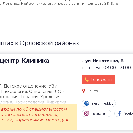
 Логопед. Нейропсихолог. Игровые занятия для детей 3-6 лет.
йших к Орловской районах
центр
Клиника
ул. Игнатенко, 8
Пн - Вс: 08:00 - 21:00
Телефоны
Т. Детское отделение. УЗИ.
Центр
. Неврология. Онкология. ЛОР.
терапия. Терапия. Урология.
огия. Косметология. Хирургия.
mercimed.by
врачи по 40 специальностям,
Instagram
faceb
ание экспертного класса,
логии, парковочные места для