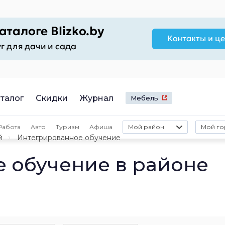
талог
Скидки
Журнал
Мебель
Работа
Авто
Туризм
Афиша
Мой район
Мой го
й
Интегрированное обучение
 обучение в районе