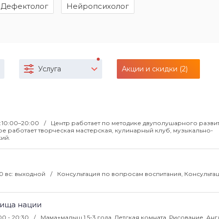
Дефектолог
Нейропсихолог
Услуга
Акции и скидки (2)
.:10:00–20:00
Центр работает по методике двуполушарного развит
е работает творческая мастерская, кулинарный клуб, музыкально-
кий.
00 вс: выходной
Консультация по вопросам воспитания, Консультац
вища нации
00 - 20:30
Мама+малыш 1.5-3 года. Детская комната. Рисование. Ан