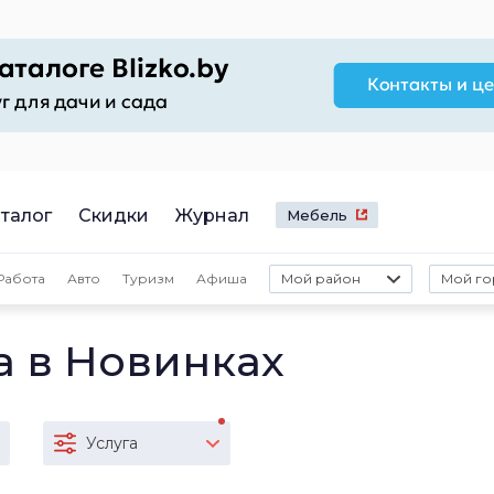
талог
Скидки
Журнал
Мебель
Работа
Авто
Туризм
Афиша
Мой район
Мой го
а в Новинках
Услуга