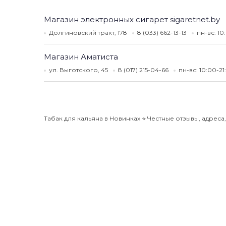
Магазин электронных сигарет sigaretnet.by
Долгиновский тракт, 178
8 (033) 662-13-13
пн-вс: 1
Магазин Аматиста
ул. Выготского, 45
8 (017) 215-04-66
пн-вс: 10:00-2
Табак для кальяна в Новинках ⭐️ Честные отзывы, адреса