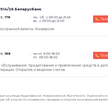
514/26
Беларусбанк
т, 178
пн.- сб.: с 09:00 до 21:45
Тел
вс.: с 09:00 до 21:00
ностранной валюты. Конверсия.
т, 188
пн-чт: 9:00-18:00
Тел
пт.: 09:00-18:00
 обслуживание. Кредитование и привлечение средств в деп
ерации. Открытие и ведение счетов.
е на улицах Будславской, Новинковской, Выготского, Ушачской и в
ю об услугах по конверсии, продаже и покупке иностранной валюты