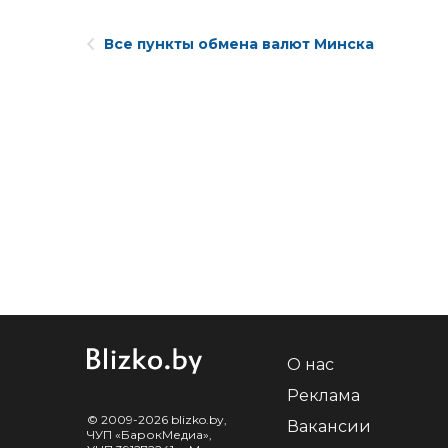
Все пункты обмена валют Минска
О нас
Реклама
© 2009-2026 blizko.by,
Вакансии
ЧУП «БарокМедиа»,