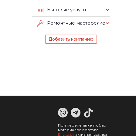
Бытовые услуги
Ремонтные мастерские
Добавить компанию
При перепечатке любых
материалов портала
Blizko.by
активная ссылка