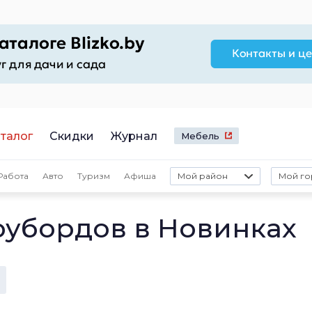
талог
Скидки
Журнал
Мебель
Работа
Авто
Туризм
Афиша
Мой район
Мой го
оубордов в Новинках