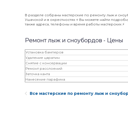
В разделе собраны мастерские по ремонту лыж и сноу
Ушачской и в окрестностях ⭐️ Вы можете найти подроб
также адреса, телефоны и время работы мастерских ⚡️
Ремонт лыж и сноубордов - Цены
Установка бамперов
Удаление царапин
Снятие с консервации
Ремонт расслоений
Заточка канта
Нанесение парафина
Все мастерские по ремонту лыж и сноубо