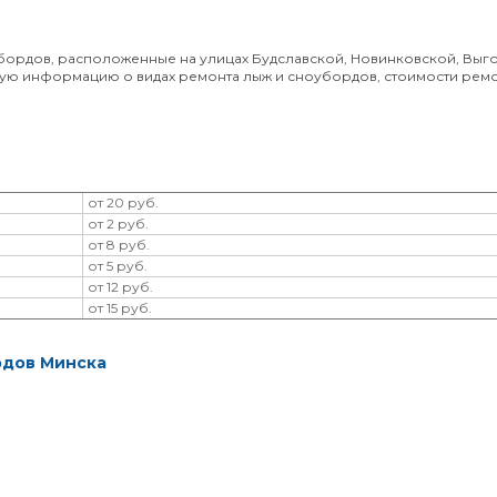
бордов, расположенные на улицах Будславской, Новинковской, Выго
ную информацию о видах ремонта лыж и сноубордов, стоимости ремо
от 20 руб.
от 2 руб.
от 8 руб.
от 5 руб.
от 12 руб.
от 15 руб.
рдов Минска