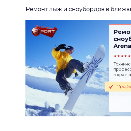
Ремонт лыж и сноубордов в ближа
Ремо
сноу
Arena
★★★★★
Техниче
професс
в кратч
Профе