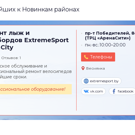
йших к Новинкам районах
нт лыж и
пр-т Победителей, 
(ТРЦ «АренаСити»)
бордов
ExtremeSport
пн.-вс.:10:00–20:00
City
Телефоны
Отзывов: 1
ское обслуживание и
Веснянка
иональный ремонт велосипедов
айшие сроки.
extremesport.by
ссиональное оборудование!
vk.com
facebook