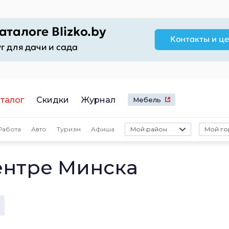
талог
Скидки
Журнал
Мебель
Работа
Авто
Туризм
Афиша
Мой район
Мой го
ентре Минска