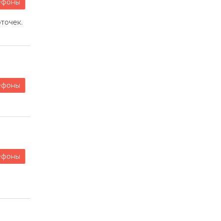
ефоны
точек.
ефоны
ефоны