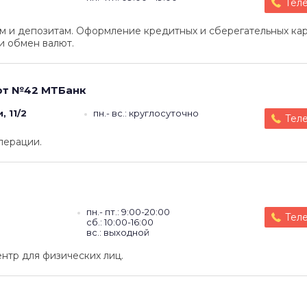
Тел
м и депозитам. Оформление кредитных и сберегательных кар
 обмен валют.
ют №42
МТБанк
, 11/2
пн.- вс.: круглосуточно
Тел
перации.
пн.- пт.: 9:00-20:00
Тел
сб.: 10:00-16:00
вс.: выходной
нтр для физических лиц.