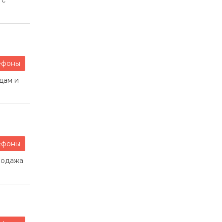
 с
ефоны
дам и
ефоны
родажа