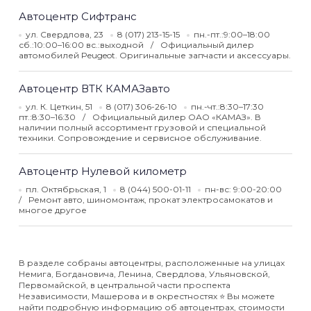
Автоцентр Сифтранс
ул. Свердлова, 23
8 (017) 213-15-15
пн.-пт.:9:00–18:00
сб.:10:00–16:00 вс.:выходной
Официальный дилер
автомобилей Peugeot. Оригинальные запчасти и аксессуары.
Автоцентр ВТК КАМАЗавто
ул. К. Цеткин, 51
8 (017) 306-26-10
пн.-чт.:8:30–17:30
пт.:8:30–16:30
Официальный дилер ОАО «КАМАЗ». В
наличии полный ассортимент грузовой и специальной
техники. Сопровождение и сервисное обслуживание.
Автоцентр Нулевой километр
пл. Октябрьская, 1
8 (044) 500-01-11
пн-вс: 9:00-20:00
Ремонт авто, шиномонтаж, прокат электросамокатов и
многое другое
В разделе собраны автоцентры, расположенные на улицах
Немига, Богдановича, Ленина, Свердлова, Ульяновской,
Первомайской, в центральной части проспекта
Независимости, Машерова и в окрестностях ⭐️ Вы можете
найти подробную информацию об автоцентрах, стоимости