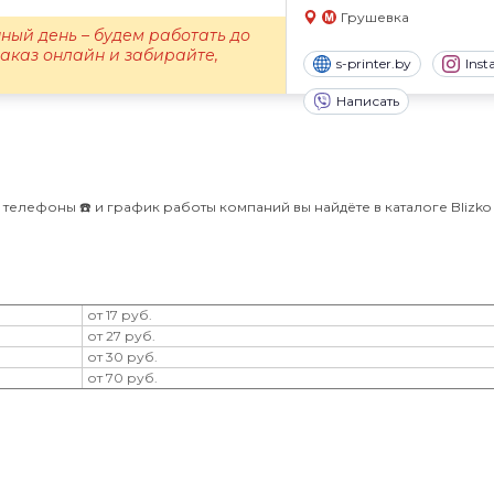
Грушевка
ный день – будем работать до
заказ онлайн и забирайте,
s-printer.by
Ins
Написать
 телефоны ☎️ и график работы компаний вы найдёте в каталоге Blizko 
от 17 руб.
от 27 руб.
от 30 руб.
от 70 руб.