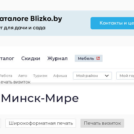
талог
Скидки
Журнал
Мебель
Работа
Авто
Туризм
Афиша
Мой район
Мой го
ечать визиток
в Минск-Мире
Широкоформатная печать
Печать визиток