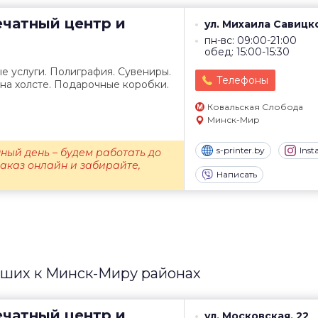
чатный центр и
ул. Михаила Савицко
пн-вс: 09:00-21:00
обед: 15:00-15:30
е услуги. Полиграфия. Сувениры.
Телефоны
 на холсте. Подарочные коробки.
Ковальская Слобода
Минск-Мир
s-printer.by
Ins
ный день – будем работать до
заказ онлайн и забирайте,
Написать
йших к Минск-Миру районах
чатный центр и
ул. Московская, 22