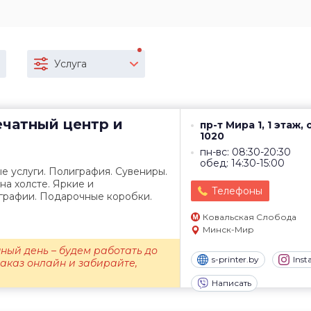
Услуга
чатный центр и
пр-т Мира 1, 1 этаж,
1020
пн-вс: 08:30-20:30
обед: 14:30-15:00
е услуги. Полиграфия. Сувениры.
на холсте. Яркие и
Телефоны
рафии. Подарочные коробки.
Ковальская Слобода
Минск-Мир
ный день – будем работать до
s-printer.by
Ins
заказ онлайн и забирайте,
Написать