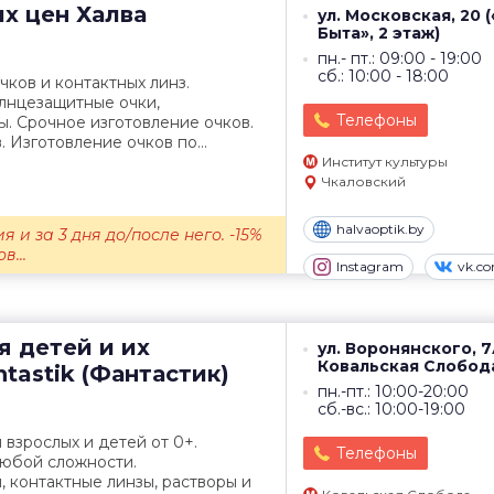
их цен
Халва
ул. Московская, 20 
Быта», 2 этаж)
пн.- пт.: 09:00 - 19:00
сб.: 10:00 - 18:00
ков и контактных линз.
олнцезащитные очки,
Телефоны
. Срочное изготовление очков.
 Изготовление очков по...
Институт культуры
Чкаловский
halvaoptik.by
я и за 3 дня до/после него. -15%
в...
Instagram
vk.c
я детей и их
ул. Воронянского, 7
Ковальская Слобод
tastik (Фантастик)
пн.-пт.: 10:00-20:00
сб.-вс.: 10:00-19:00
 взрослых и детей от 0+.
Телефоны
любой сложности.
 контактные линзы, растворы и