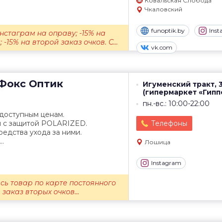
Ковальская Слобода
Чкаловский
funoptik.by
Ins
нстаграм на оправу; -15% на
-15% на второй заказ очков. С...
vk.com
Фокс Оптик
Игуменский тракт, 
(гипермаркет «Гипп
пн.-вс.: 10:00-22:00
 доступным ценам.
 с защитой POLARIZED.
Телефоны
редства ухода за ними.
..
Лошица
Instagram
есь товар по карте постоянного
 заказ вторых очков...