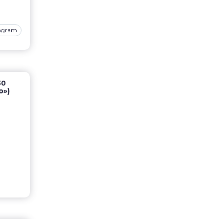
tagram
30
о»)