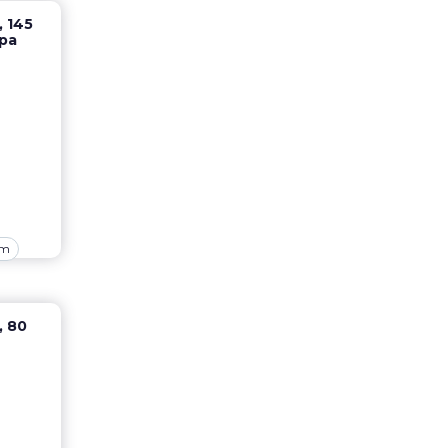
 145
ра
om
, 80