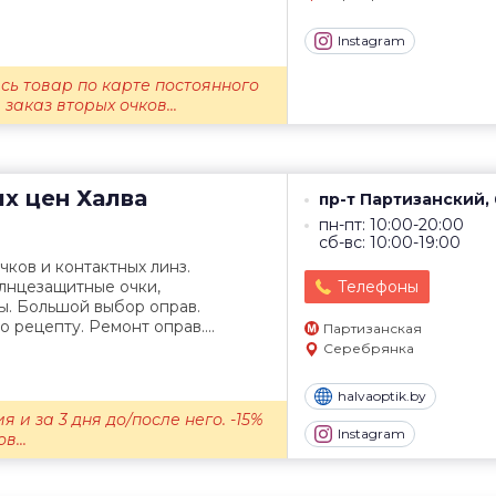
Instagram
есь товар по карте постоянного
 заказ вторых очков...
их цен
Халва
пр-т Партизанский,
пн-пт: 10:00-20:00
сб-вс: 10:00-19:00
ков и контактных линз.
олнцезащитные очки,
Телефоны
ы. Большой выбор оправ.
 рецепту. Ремонт оправ....
Партизанская
Серебрянка
halvaoptik.by
я и за 3 дня до/после него. -15%
Instagram
в...