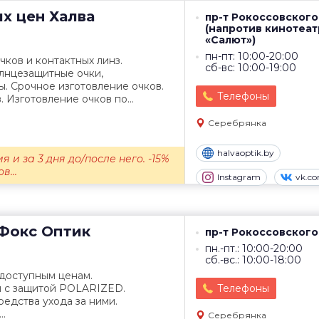
их цен
Халва
пр-т Рокоссовского,
(напротив кинотеат
«Салют»)
пн-пт: 10:00-20:00
ков и контактных линз.
сб-вс: 10:00-19:00
олнцезащитные очки,
. Срочное изготовление очков.
Телефоны
 Изготовление очков по...
Серебрянка
halvaoptik.by
я и за 3 дня до/после него. -15%
в...
Instagram
vk.c
Фокс Оптик
пр-т Рокоссовского
пн.-пт.: 10:00-20:00
сб.-вс.: 10:00-18:00
 доступным ценам.
 с защитой POLARIZED.
Телефоны
редства ухода за ними.
..
Серебрянка