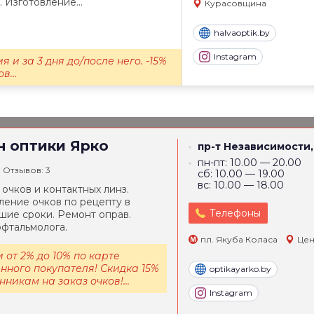
 Изготовление...
Курасовщина
halvaoptik.by
Instagram
я и за 3 дня до/после него. -15%
в...
н оптики
Ярко
пр-т Независимости,
пн-пт: 10.00 — 20.00
Отзывов: 3
сб: 10.00 — 19.00
вс: 10.00 — 18.00
очков и контактных линз.
ление очков по рецепту в
Телефоны
шие сроки. Ремонт оправ.
фтальмолога.
пл. Якуба Коласа
Цен
 от 2% до 10% по карте
нного покупателя! Скидка 15%
optikayarko.by
никам на заказ очков!...
Instagram