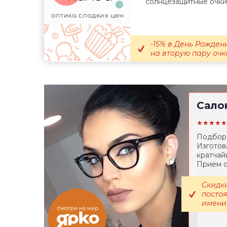
солнцезащитные очки.
-15% в День Рождени
на вторую пару очко
Сало
★★★★★
Подбор 
Изготов
кратчай
Прием о
Скидки
постоя
именин