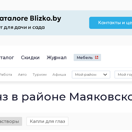
талог
Скидки
Журнал
Мебель
Работа
Авто
Туризм
Афиша
Мой район
Мой го
нз в районе Маяковск
астворы
Капли для глаз