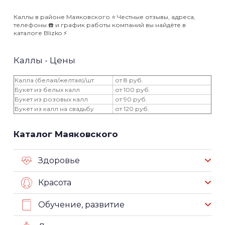
Каллы в районе Маяковского ⭐️ Честные отзывы, адреса,
телефоны ☎️ и график работы компаний вы найдёте в
каталоге Blizko ⚡️
Каллы - Цены
Калла (белая/желтая)/шт
от 8 руб.
Букет из белых калл
от 100 руб.
Букет из розовых калл
от 90 руб.
Букет из калл на свадьбу
от 120 руб.
Каталог Маяковского
Здоровье
Красота
Обучение, развитие