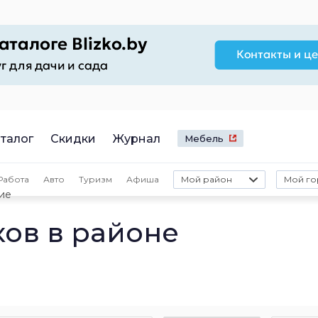
талог
Скидки
Журнал
Мебель
Работа
Авто
Туризм
Афиша
Мой район
Мой го
ие
ков в районе