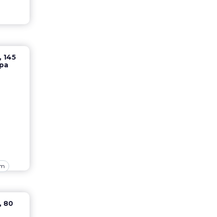
 145
ра
om
, 80