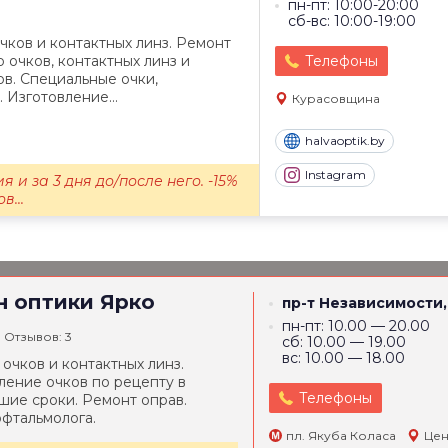
пн-пт: 10:00-20:00
сб-вс: 10:00-19:00
ков и контактных линз. Ремонт
 очков, контактных линз и
Телефоны
в. Специальные очки,
 Изготовление...
Курасовщина
halvaoptik.by
Instagram
я и за 3 дня до/после него. -15%
в...
н оптики
Ярко
пр-т Независимости,
пн-пт: 10.00 — 20.00
Отзывов: 3
сб: 10.00 — 19.00
вс: 10.00 — 18.00
очков и контактных линз.
ление очков по рецепту в
Телефоны
шие сроки. Ремонт оправ.
фтальмолога.
пл. Якуба Коласа
Цен