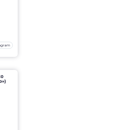
tagram
30
о»)