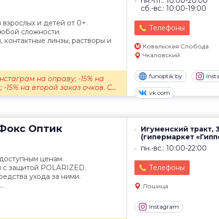
пн.-пт.: 10:00-20:00
сб.-вс.: 10:00-19:00
 взрослых и детей от 0+.
Телефоны
любой сложности.
 контактные линзы, растворы и
Ковальская Слобода
Чкаловский
funoptik.by
Ins
нстаграм на оправу; -15% на
-15% на второй заказ очков. С...
vk.com
Фокс Оптик
Игуменский тракт, 
(гипермаркет «Гипп
пн.-вс.: 10:00-22:00
 доступным ценам.
 с защитой POLARIZED.
Телефоны
редства ухода за ними.
..
Лошица
Instagram