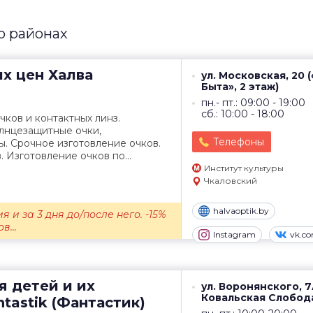
о районах
их цен
Халва
ул. Московская, 20 
Быта», 2 этаж)
пн.- пт.: 09:00 - 19:00
сб.: 10:00 - 18:00
ков и контактных линз.
олнцезащитные очки,
Телефоны
. Срочное изготовление очков.
 Изготовление очков по...
Институт культуры
Чкаловский
halvaoptik.by
я и за 3 дня до/после него. -15%
в...
Instagram
vk.c
я детей и их
ул. Воронянского, 7
Ковальская Слобод
tastik (Фантастик)