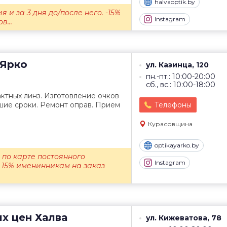
halvaoptik.by
я и за 3 дня до/после него. -15%
Instagram
в...
Ярко
ул. Казинца, 120
пн.-пт.: 10:00-20:00
сб., вс.: 10:00-18:00
ктных линз. Изготовление очков
шие сроки. Ремонт оправ. Прием
Телефоны
Курасовщина
optikayarko.by
% по карте постоянного
Instagram
 15% именинникам на заказ
их цен
Халва
ул. Кижеватова, 78