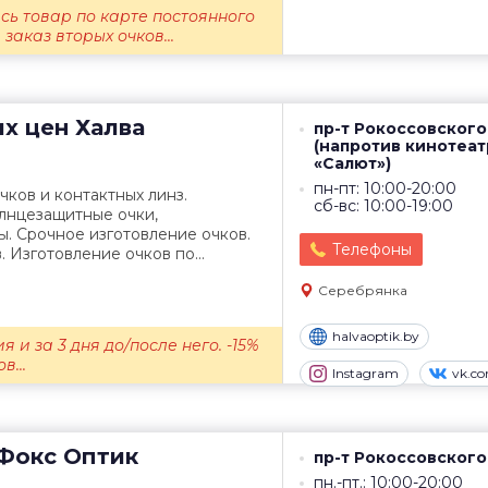
есь товар по карте постоянного
 заказ вторых очков...
их цен
Халва
пр-т Рокоссовского,
(напротив кинотеат
«Салют»)
пн-пт: 10:00-20:00
ков и контактных линз.
сб-вс: 10:00-19:00
олнцезащитные очки,
. Срочное изготовление очков.
Телефоны
 Изготовление очков по...
Серебрянка
halvaoptik.by
я и за 3 дня до/после него. -15%
в...
Instagram
vk.c
Фокс Оптик
пр-т Рокоссовского
пн.-пт.: 10:00-20:00