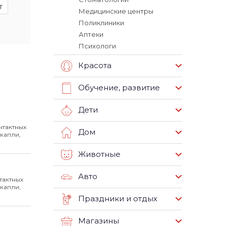
т
Медицинские центры
Поликлиники
Аптеки
Психологи
Красота
Обучение, развитие
Дети
нтактных
Дом
капли,
Животные
Авто
тактных
капли,
Праздники и отдых
Магазины