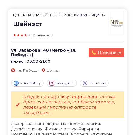
ЦЕНТР ЛАЗЕРНОЙ И ЭСТЕТИЧЕСКИЙ МЕДИЦИНЫ
Шайнэст
★★★★★
Отзывов: 5
ул. Захарова, 40 (метро «Пл.
Позвонить
Победы»)
пн.-вс.: 09:00-21:00
пл. Победы
Центр
shine-est.by
Instagram
Написать
Скидки на подтяжку лица и шеи нитями
Aptos, косметологию, карбокситерапию,
лазерный липолиз на аппарате
«SculpSure»....
Лазерная и инъекционная косметология.
Дерматология. Физиотерапия. Хирургия.
Комплексная диагностика. Коррекция фигуры.