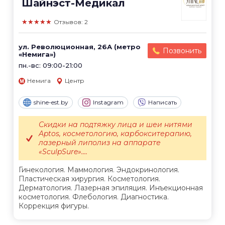
Шайнэст-Медикал
★★★★★
Отзывов: 2
ул. Революционная, 26А (метро
Позвонить
«Немига»)
пн.-вс: 09:00-21:00
Немига
Центр
shine-est.by
Instagram
Написать
Скидки на подтяжку лица и шеи нитями
Aptos, косметологию, карбокситерапию,
лазерный липолиз на аппарате
«SculpSure»....
Гинекология. Маммология. Эндокринология.
Пластическая хирургия. Косметология.
Дерматология. Лазерная эпиляция. Инъекционная
косметология. Флебология. Диагностика.
Коррекция фигуры.