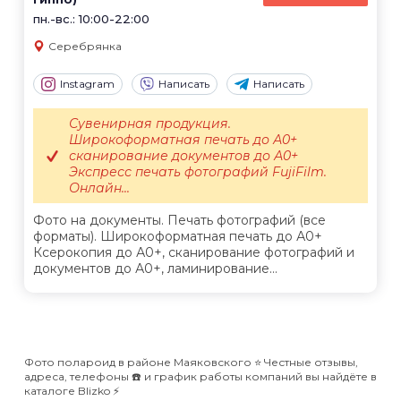
пн.-вс.: 10:00-22:00
Серебрянка
Instagram
Написать
Написать
Сувенирная продукция.
Широкоформатная печать до А0+
сканирование документов до А0+
Экспресс печать фотографий FujiFilm.
Онлайн...
Фото на документы. Печать фотографий (все
форматы). Широкоформатная печать до А0+
Ксерокопия до А0+, сканирование фотографий и
документов до А0+, ламинирование...
Фото полароид в районе Маяковского ⭐️ Честные отзывы,
адреса, телефоны ☎️ и график работы компаний вы найдёте в
каталоге Blizko ⚡️