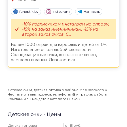
funoptik.by
Instagram
Написать
-10% подписчикам инстаграм на оправу;
-15% на заказ именинникам; -15% на
второй заказ очков. С...
Более 1000 оправ для взрослых и детей от 0+.
Изготовление очков любой сложности.
Солнцезащитные очки, контактные линзы,
растворы и капли. Диагностика...
Детские очки, детская оптика в районе Маяковского ⭐️
Честные отзывы, адреса, телефоны ☎️ и график работы
компаний вы найдёте в каталоге Blizko ⚡️
Детские очки - Цены
Детская оправа
от 15 руб.