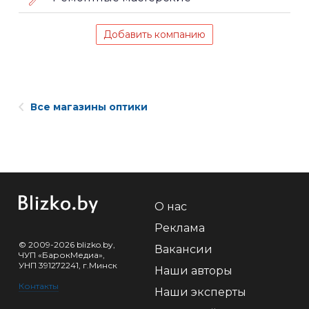
Добавить компанию
Все магазины оптики
О нас
Реклама
© 2009-2026 blizko.by,
Вакансии
ЧУП «БарокМедиа»,
УНП 391272241, г.Минск
Наши авторы
Контакты
Наши эксперты