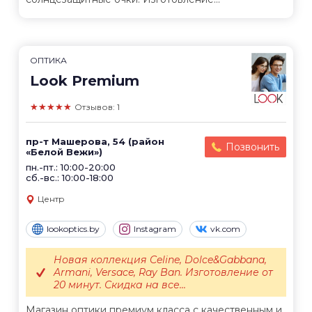
ОПТИКА
Look Premium
★★★★★
Отзывов: 1
пр-т Машерова, 54 (район
Позвонить
«Белой Вежи»)
пн.-пт.: 10:00-20:00
сб.-вс.: 10:00-18:00
Центр
lookoptics.by
Instagram
vk.com
Новая коллекция Celine, Dolce&Gabbana,
Armani, Versace, Ray Ban. Изготовление от
20 минут. Скидка на все...
Магазин оптики премиум класса с качественным и