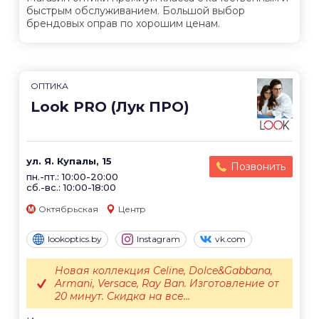
быстрым обслуживанием. Большой выбор
брендовых оправ по хорошим ценам.
ОПТИКА
Look PRO (Лук ПРО)
ул. Я. Купалы, 15
Позвонить
пн.-пт.: 10:00-20:00
сб.-вс.: 10:00-18:00
Октябрьская
Центр
lookoptics.by
Instagram
vk.com
Новая коллекция Celine, Dolce&Gabbana,
Armani, Versace, Ray Ban. Изготовление от
20 минут. Скидка на все...