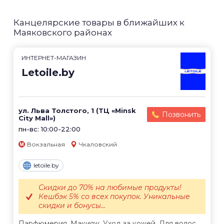
Канцелярские товары в ближайших к
Маяковского районах
ИНТЕРНЕТ-МАГАЗИН
Letoile.by
ул. Льва Толстого, 1 (ТЦ «Minsk
Позвонить
City Mall»)
пн-вс: 10:00-22:00
Вокзальная
Чкаловский
letoile.by
Скидки до 70% на любимые продукты!
Кешбэк 5% со всех покупок. Уникальные
скидки и бонусы...
Парфюмерия. Макияж. Уход за кожей. Для волос.