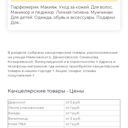
Парфюмерия. Макияж. Уход за кожей. Для волос.
Маникюр и педикюр. Личная гигиена. Мужчинам.
Для детей. Одежда, обувь и аксессуары. Подарки.
Для...
В разделе собраны канцелярские товары, расположенные
на улицах Маяковского, Денисовской, Семенова,
Козыревской, Физкультурной и в окрестностях ⭐️ Адреса и
телефоны магазинов, где можно приобрести канцелярские
товары в нашем городе ⚡️ Акции, скидки, отзывы
покупателей ⚡️
Канцелярские товары - Цены
Дырокол
от 5 руб.
Лента упаковочная
от 1 руб.
Бейдж
от 1 руб.
Визитница
от 3 руб.
Клей ПВА
от 1 руб.