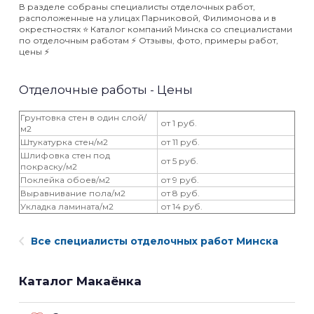
В разделе собраны специалисты отделочных работ,
расположенные на улицах Парниковой, Филимонова и в
окрестностях ⭐️ Каталог компаний Минска со специалистами
по отделочным работам ⚡️ Отзывы, фото, примеры работ,
цены ⚡️
Отделочные работы - Цены
Грунтовка стен в один слой/
от 1 руб.
м2
Штукатурка стен/м2
от 11 руб.
Шлифовка стен под
от 5 руб.
покраску/м2
Поклейка обоев/м2
от 9 руб.
Выравнивание пола/м2
от 8 руб.
Укладка ламината/м2
от 14 руб.
Все специалисты отделочных работ Минска
Каталог Макаёнка