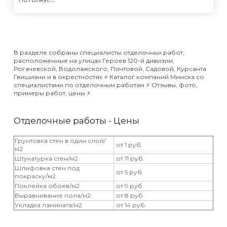
В разделе собраны специалисты отделочных работ,
расположенные на улицах Героев 120-й дивизии,
Рогачевской, Водолажского, Почтовой, Садовой, Курсанта
Гвишиани и в окрестностях ⭐️ Каталог компаний Минска со
специалистами по отделочным работам ⚡️ Отзывы, фото,
примеры работ, цены ⚡️
Отделочные работы - Цены
Грунтовка стен в один слой/
от 1 руб.
м2
Штукатурка стен/м2
от 11 руб.
Шлифовка стен под
от 5 руб.
покраску/м2
Поклейка обоев/м2
от 9 руб.
Выравнивание пола/м2
от 8 руб.
Укладка ламината/м2
от 14 руб.