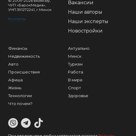
© 2009-2026 blizko.by,
Вакансии
ЧУП «БарокМедиа»,
УНП 391272241, г.Минск
Наши авторы
Контакты
Наши эксперты
Новостройки
Финансы
Актуально
Недвижимость
Минск
Авто
Туризм
Происшествия
Работа
Афиша
В мире
Жизнь
Спорт
Технологии
Здоровье
Что почем?
При перепечатке любых материалов портала
Blizko.by