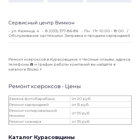
Сервисный центр Вимкон
ул. Казинца, 4
8 (033) 377-86-86
Пн - Пт: 10:00 - 18:00
Обслуживание оргтехники. Заправка и продажа картриджей.
Ремонт ксероксов в Курасовщине ⭐️ Честные отзывы, адреса,
телефоны ☎️ и график работы компаний вы найдёте в
каталоге Blizko ⚡️
Ремонт ксероксов - Цены
Замена фотобарабана
от 20 руб.
Ремонт картриджей
от 15 руб.
Ремонт копировальной
от 95 руб.
техники
Ремонт сканера
от 35 руб.
Каталог Курасовщины