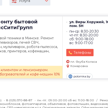
Услуга
монту бытовой
ул. Веры Хоружей, 1
пом. 5Н
сСитиГрупп
пн-ср: 8:30-20:30
чт-пт: 8:30-20:00
вой техники в Минске. Ремонт
сб: 9:00-18:00
левизоров, печей СВЧ,
вс: 9:00-17:00
 мультиварок, робота-пылесоса,
ков, принтеров, кофемашин,
Телефоны
пл. Якуба Коласа
Комаровка
 клиентам и пенсионерам.
обогревателей и кофе-машин 10%
polomka.by
)
8 (029) 570-88-87
пн.-пт.: 09:00-20:00 сб-вс: 11:00-18:00
Ремо
, моноблоков, фотоаппаратов, объективов, фотовспышек, видеокаме
ов, GPS-навигаторов и т.д. Оригинальные запчасти. Официальная га