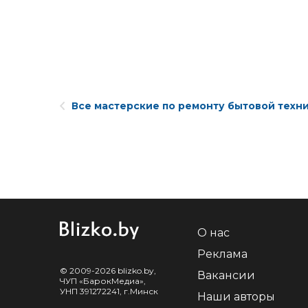
Все мастерские по ремонту бытовой техн
О нас
Реклама
© 2009-2026 blizko.by,
Вакансии
ЧУП «БарокМедиа»,
УНП 391272241, г.Минск
Наши авторы