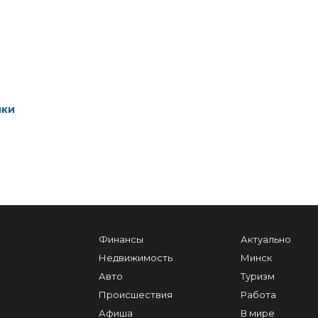
ики
Финансы
Актуально
Недвижимость
Минск
Авто
Туризм
Происшествия
Работа
Афиша
В мире