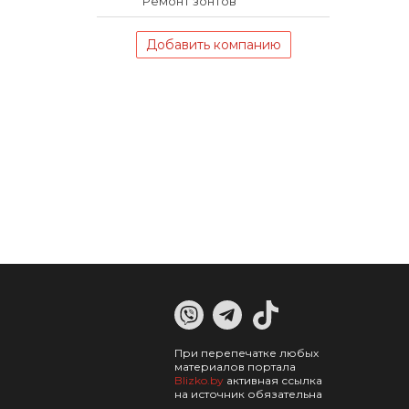
Ремонт зонтов
Добавить компанию
При перепечатке любых
материалов портала
Blizko.by
активная ссылка
на источник обязательна