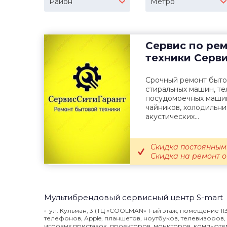
Район
Метро
Сервис по ре
техники
Серви
Срочный ремонт быто
стиральных машин, те
посудомоечных машин,
чайников, холодильни
акустических...
Скидка постоянным
Скидка на ремонт 
Мультибрендовый сервисный центр S-mart
ул. Кульман, 3 (ТЦ «COOLMAN» 1-ый этаж, помещение 113
телефонов, Apple, планшетов, ноутбуков, телевизоров
игровых приставок, проекторов, мониторов, компьютер