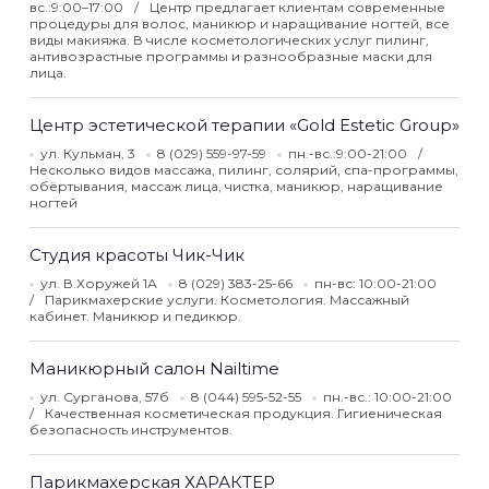
вс.:9:00–17:00
Центр предлагает клиентам современные
процедуры для волос, маникюр и наращивание ногтей, все
виды макияжа. В числе косметологических услуг пилинг,
антивозрастные программы и разнообразные маски для
лица.
Центр эстетической терапии «Gold Estetic Group»
ул. Кульман, 3
8 (029) 559-97-59
пн.-вс.:9:00-21:00
Несколько видов массажа, пилинг, солярий, спа-программы,
обёртывания, массаж лица, чистка, маникюр, наращивание
ногтей
Студия красоты Чик-Чик
ул. В.Хоружей 1А
8 (029) 383-25-66
пн-вс: 10:00-21:00
Парикмахерские услуги. Косметология. Массажный
кабинет. Маникюр и педикюр.
Маникюрный салон Nailtime
ул. Сурганова, 57б
8 (044) 595-52-55
пн.-вс.: 10:00-21:00
Качественная косметическая продукция. Гигиеническая
безопасность инструментов.
Парикмахерская ХАРАКТЕР