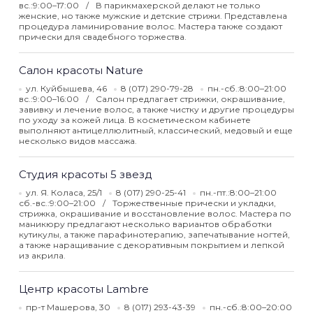
вс.:9:00–17:00
В парикмахерской делают не только
женские, но также мужские и детские стрижи. Представлена
процедура ламинирование волос. Мастера также создают
прически для свадебного торжества.
Салон красоты Nature
ул. Куйбышева, 46
8 (017) 290-79-28
пн.-сб.:8:00–21:00
вс.:9:00–16:00
Салон предлагает стрижки, окрашивание,
завивку и лечение волос, а также чистку и другие процедуры
по уходу за кожей лица. В косметическом кабинете
выполняют антицеллюлитный, классический, медовый и еще
несколько видов массажа.
Студия красоты 5 звезд
ул. Я. Коласа, 25/1
8 (017) 290-25-41
пн.-пт.:8:00–21:00
сб.-вс.:9:00–21:00
Торжественные прически и укладки,
стрижка, окрашивание и восстановление волос. Мастера по
маникюру предлагают несколько вариантов обработки
кутикулы, а также парафинотерапию, запечатывание ногтей,
а также наращивание с декоративным покрытием и лепкой
из акрила.
Центр красоты Lambre
пр-т Машерова, 30
8 (017) 293-43-39
пн.-сб.:8:00–20:00