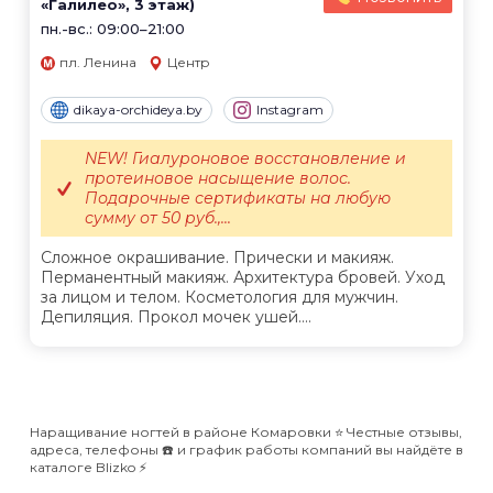
«Галилео», 3 этаж)
пн.-вс.: 09:00–21:00
пл. Ленина
Центр
dikaya-orchideya.by
Instagram
NEW! Гиалуроновое восстановление и
протеиновое насыщение волос.
Подарочные сертификаты на любую
сумму от 50 руб.,...
Сложное окрашивание. Прически и макияж.
Перманентный макияж. Архитектура бровей. Уход
за лицом и телом. Косметология для мужчин.
Депиляция. Прокол мочек ушей....
Наращивание ногтей в районе Комаровки ⭐️ Честные отзывы,
адреса, телефоны ☎️ и график работы компаний вы найдёте в
каталоге Blizko ⚡️